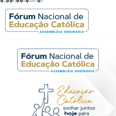
�ܢ��F[��R�ZM~�D