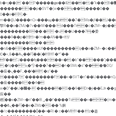
b�>j��)΄��!P�����ԫ��&���;�"k��B�޶�}
��������p�SVT�(w��ę��!j������
��x�;�-
m��@J����nQ+���պ��כ��7�Ma�jf��J��ͱ4j���Ѳ�
撆R��x�ZMz�7v��IW���/d��ٞ�Тז�c�ZM~�ji�� ߒ��sQz�����Ԡ��DW��3�De�n"��M�+/
��������B��:�-�u��IJ���7j�委
���9��p�=�'m��AN�ޭ�=/
��������B��:�-
�n&������nUf���������q��x�ZM~�
c�
Ϲ�+,&��Ὰܢ��F[��(�1�*"��
ϒ��"J����ԧ�����<�;�b"�� ���"j�����ܢ��F[
,�!q�� қ�*]/���؝�2��7�SMc�s"���ޭ�DQ/
�应�ܢ��F_��!� :�s"��
����7`��������F��+�SVT�n"��IJ����nQ
�应����B ��4�
w�D"��IJ�׭�-`������S��9�Dr�ji��EJ߅��gJ�
应��
矁[��x�ZM~�n"��IB؃��!'����Тѕ��+��(m��IK�ʭ�/|
��ϐܢ��F[��x�ZMz�G�� %嬩
�/c��������[[��<�RI:�:c��MΎ��:z�졾