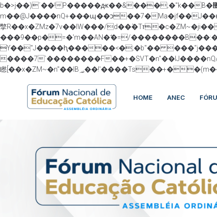
b�>j��)΄��!P�����ԫ��&���;�"k��B�޶�}��������p�SVT�(w��ę��!j������ ��x�;�-
m��@J����nQ+���պ��כ��7�Ma�jf��J��ͱ4j���Ѳ�
撆R��x�ZMz�7v��IW���/d��ٞ�Тז�c�ZM~�ji�� ߒ��sQz�����Ԡ��DW��3�De�n"��M�+/��������B��:�-�u��IJ���7j�委
���9��p�=�'m��AN�ޭ�=/��������B��
ϒ��"J����ԧ�����<�;�b"�� ���"j�����ܢ��F[��x� ,�!q�� қ�*]/���؝�2��7�SMc�s"���ޭ�DQ/�应�ܢ��F_��!�
����7`��������F��+�SVT�n"��IJ����nQ/�应����B ��4� w�D"��IJ�
HOME
ANEC
FÓR