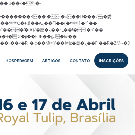
�� Ϲ�+,&��Ὰܢ��F[��(�1�*"��
矁[��x�ZM~�n"��IB؃��!'����Тѕ��+��(m��IK�ʭ�/|��ϐܢ��F[��x�ZMz�G�� %嬩�/c��������[[��<�RI:�:c��MΎ��:z�졾�ܢ��F[��R�ZM~�D
HOSPEDAGEM
ARTIGOS
CONTATO
INSCRIÇÕES