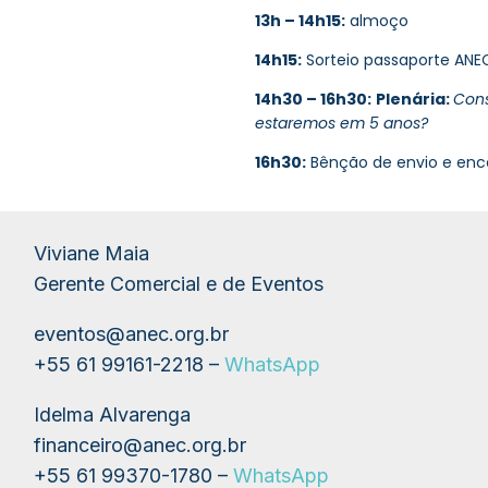
13h – 14h15:
almoço
14h15:
Sorteio passaporte ANE
14h30 – 16h30:
Plenária:
Cons
estaremos em 5 anos?
16h30:
Bênção de envio e en
Viviane Maia
Gerente Comercial e de Eventos
eventos@anec.org.br
+55 61 99161-2218 –
WhatsApp
Idelma Alvarenga
financeiro@anec.org.br
+55
61 99370-1780 –
WhatsApp