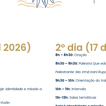
il 2026)
2º dia (17 
8h – 8h30:
Oração
8h30 – 9h30:
Palestra
Que ed
Palestrante: Ma. Irmã Iraní Rup
9h30 – 10h:
O
rientação do tr
je: identidade e missão a
10h – 11h:
Intervalo
11h-13h:
Salas temáticas
forlin
Sala 1: Identidade e missão