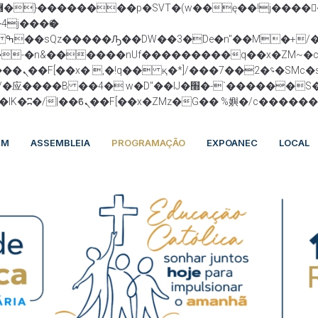
:�-�n&������nUf���������q��x�ZM~�
c
 :�s"��
׭�-`������S��9�Dr�ji��EJ߅��gJ�应��
UM
ASSEMBLEIA
PROGRAMAÇÃO
EXPOANEC
LOCAL