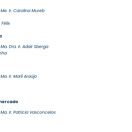
Me. Ir. Carolina Mureb
 Félix
a
a. Dra. Ir. Adair Sberga
anha
a. Ir. Marli Araújo
 mercado
Ma. Ir. Patrícia Vasconcelos
.