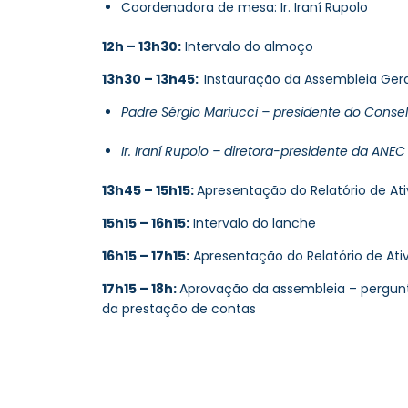
Coordenadora de mesa:
Ir. Iraní Rupolo
12h – 13h30:
Intervalo do almoço
13h30 – 13h45:
I
nstauração da Assembleia Gera
Padre Sérgio Mariucci – presidente do Conse
Ir. Iraní Rupolo – diretora-presidente da ANEC
13h45 – 15h15:
A
presentação do Relatório de At
15h15 – 16h15:
Intervalo do lanche
16h15 – 17h15:
A
presentação do Relatório de At
17h15 – 18h:
A
provação da assembleia – pergun
da prestação de contas