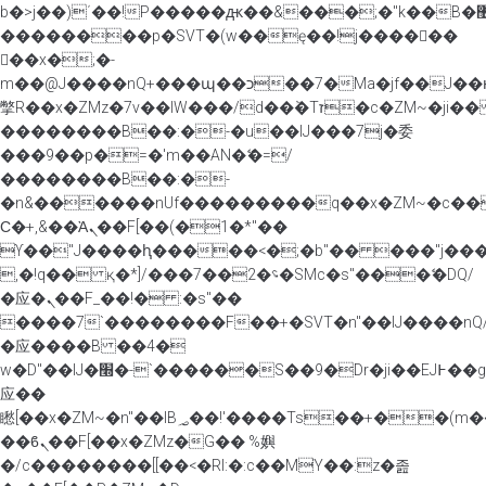
b�>j��)΄��!P�����ԫ��&���;�"k��B�޶�}
��������p�SVT�(w��ę��!j������
��x�;�-
m��@J����nQ+���պ��כ��7�Ma�jf��J��ͱ4j���Ѳ�
撆R��x�ZMz�7v��IW���/d��ٞ�Тז�c�ZM~�ji�� ߒ��sQz�����Ԡ��DW��3�De�n"��M�+/
��������B��:�-�u��IJ���7j�委
���9��p�=�'m��AN�ޭ�=/
��������B��:�-
�n&������nUf���������q��x�ZM~�
c�
Ϲ�+,&��Ὰܢ��F[��(�1�*"��
ϒ��"J����ԧ�����<�;�b"�� ���"j�����ܢ��F[
,�!q�� қ�*]/���؝�2��7�SMc�s"���ޭ�DQ/
�应�ܢ��F_��!� :�s"��
����7`��������F��+�SVT�n"��IJ����nQ
�应����B ��4�
w�D"��IJ�׭�-`������S��9�Dr�ji��EJ߅��gJ�
应��
矁[��x�ZM~�n"��IB؃��!'����Тѕ��+��(m��IK�ʭ�/|
��ϐܢ��F[��x�ZMz�G�� %嬩
�/c��������[[��<�RI:�:c��MΎ��:z�졾